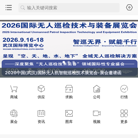
2026中国(武汉)国际无人机智能巡检技术展览会-展会邀请函
商城
供应
求购
公司
行情
展会
资讯
图库
视频
更多