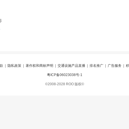
等
索
款
|
隐私政策
|
著作权和商标声明
|
交通设施产品直播
|
排名推广
|
广告服务
|
粤ICP备06023038号-1
©2008-2028 ROO 版权©