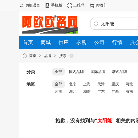
切换语言
手机版
二维码
购物车
首页
商城
供应
求购
公司
行情
展
首页
>
品牌
>
搜索
分类
全部
国内品牌
国际品牌
著名品牌
地区
全部
北京
上海
天津
重庆
河北
河南
湖北
湖南
广东
广西
海南
抱歉，没有找到与“
太阳能
” 相关的内