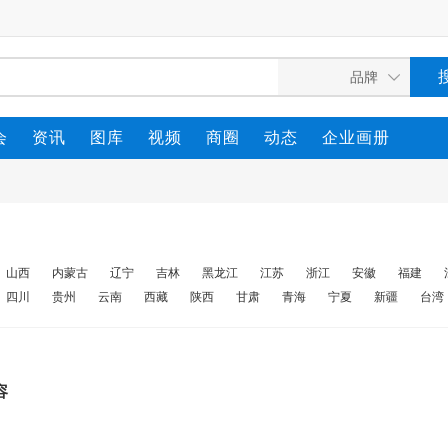
会
资讯
图库
视频
商圈
动态
企业画册
山西
内蒙古
辽宁
吉林
黑龙江
江苏
浙江
安徽
福建
四川
贵州
云南
西藏
陕西
甘肃
青海
宁夏
新疆
台湾
容