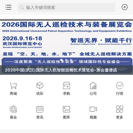
2026中国(武汉)国际无人机智能巡检技术展览会-展会邀请函
商城
供应
求购
公司
行情
展会
资讯
图库
视频
更多