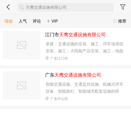
综合
人气
评论
VIP
推荐
江门市
天鹰交通设施有限公司
承接：交通设施的安装、施工；停车场系统
安装、施工；大阳能产品安装、施工；地面
处理及施工 。（以上项目法律、行政法规
广东江门市
禁止的除外，法律、行政法规限制的项目需
取得许可证后方可经营）(依法须经批准的
广东
天鹰交通设施有限公司
项目，经相关部门批准后方可开展经营活
智能交通设施、交通监控设施、机械式停车
动)
设备、智能路灯、智能城市配套设施的研
发、生产、施工；承接：交通设施工程、道
广东中山市
路标线工程、地坪涂装工程、机电工程、体
育设施工程、市政工程施工、室内外照明工
程、室内装饰工程、钢结构工程、水利水电
工程、公路工程、集中式快速充电站安装工