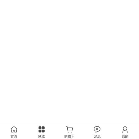
程、分布式交流充电桩安装工程；设计、制
作、发布各类广告；销售：交通设施、广告
用品、安防用品、照明器材；货物或技术进
出口（国家禁止或涉及行政审批的货物和技
术进出口除外）。（以上经营范围涉及货物
进出口、技术进出口等事项，依法须经批准
的项目，经相关部门
首页
频道
购物车
消息
我的