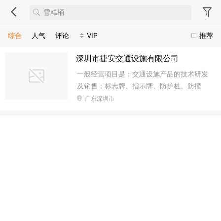
综合
人气
评论
VIP
推荐
深圳市捷安交通设施有限公司
一般经营项目是：交通设施产品的技术研发
及销售；标志牌、指示牌、防护桩、防撞
柱、反光路桩、反光柱、弹立柱、警示柱、
广东深圳市
挡轮杆、挡车杆、挡车器、定位杆、定位
器、铸铁底座、广角镜、凸面镜、球面镜、
减速带、线槽减速带、路沿坡、路锥、路锥
连接杆、雪糕桶、道钉、路标、反光膜、护
墙角、轮廓标、警示带、隔离带、伸缩带、
防撞桶、防眩板、水马、铁马、胶马、胶围
栏、铁围栏、施工围栏、车位锁、车轮锁、
岗亭、道闸、隔离栏、防护栏、指示灯、交
通信号灯、停车场划线、道路划线、车位划
线、通道划线、环氧地坪漆、树脂地坪漆等