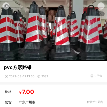
1/1
pvc方形路锥
0已售
2023-03-19 13:30
2582
7.00
价格
￥
发货
广东广州市
付款后3天内