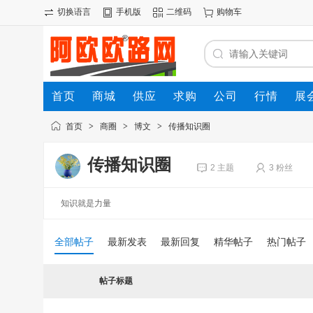
切换语言
手机版
二维码
购物车
首页
商城
供应
求购
公司
行情
展
首页
>
商圈
>
博文
>
传播知识圈
传播知识圈
2 主题
3 粉丝
知识就是力量
全部帖子
最新发表
最新回复
精华帖子
热门帖子
帖子标题