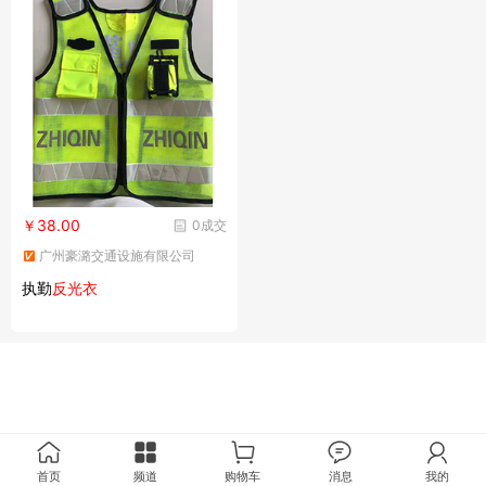
￥38.00
0成交
广州豪潞交通设施有限公司
执勤
反光衣
首页
频道
购物车
消息
我的