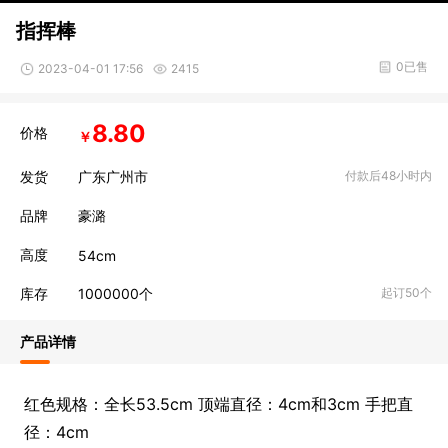
指挥棒
0已售
2023-04-01 17:56
2415
8.80
价格
￥
发货
广东广州市
付款后48小时内
品牌
豪潞
高度
54cm
库存
1000000
个
起订50个
产品详情
红色规格：全长53.5cm 顶端直径：4cm和3cm 手把直
径：4cm