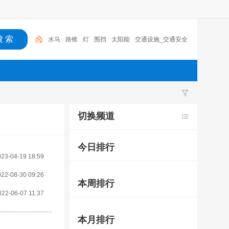
水马
路锥
灯
围挡
太阳能
交通设施_交通安全
反光路锥
路标
交通
交通设施
切换频道
今日排行
023-04-19 18:59
022-08-30 09:26
本周排行
022-06-07 11:37
本月排行