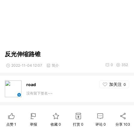
反光伸缩路锥
0
352
2022-11-04 12:07
简介
加关注
road
0
没有留下签名~~
点赞
1
举报
收藏
0
打赏
0
评论
0
分享
103