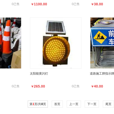
1100.00
38.00
0已售
0已售
￥
￥
太阳能黄闪灯
道路施工牌指示
265.00
40.00
0已售
0已售
￥
￥
第
1
页/共
8
页
首页
上一页
下一页
尾页