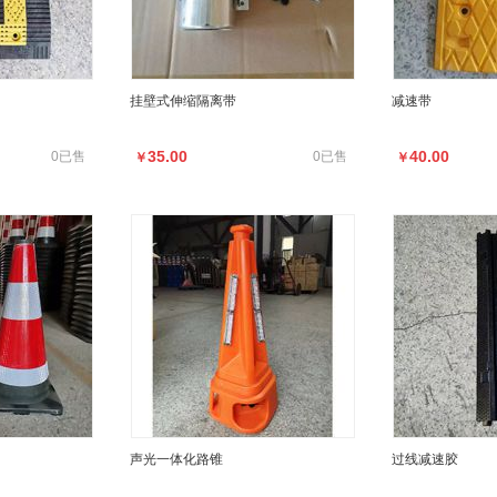
挂壁式伸缩隔离带
减速带
35.00
40.00
0已售
0已售
￥
￥
声光一体化路锥
过线减速胶