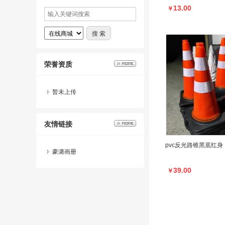
13.00
￥
荣誉资质
暂未上传
友情链接
pvc反光路锥黑底红身
豪潞画册
39.00
￥