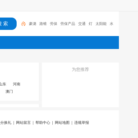
豪潞
路锥
劳保
劳保产品
交通
灯
太阳能
水
马
消防
反光衣
为您推荐
山东
河南
澳门
积分换礼
|
网站留言
|
帮助中心
|
网站地图
|
违规举报