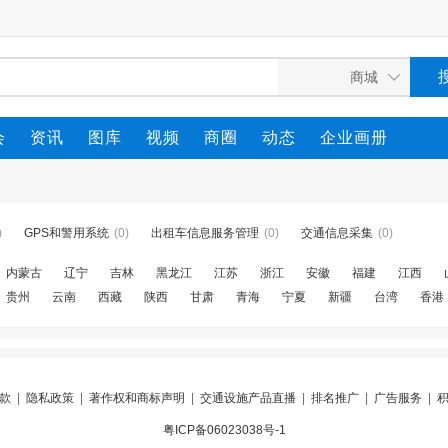
会
资讯
图库
视频
商圈
动态
企业画册
)
GPS和警用系统
(0)
出租车信息服务管理
(0)
交通信息采集
(0)
内蒙古
辽宁
吉林
黑龙江
江苏
浙江
安徽
福建
江西
贵州
云南
西藏
陕西
甘肃
青海
宁夏
新疆
台湾
香港
款
|
隐私政策
|
著作权和商标声明
|
交通设施产品直播
|
排名推广
|
广告服务
|
粤ICP备06023038号-1