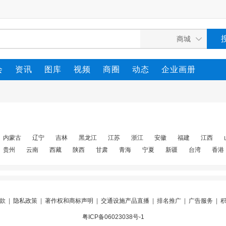
会
资讯
图库
视频
商圈
动态
企业画册
内蒙古
辽宁
吉林
黑龙江
江苏
浙江
安徽
福建
江西
贵州
云南
西藏
陕西
甘肃
青海
宁夏
新疆
台湾
香港
款
|
隐私政策
|
著作权和商标声明
|
交通设施产品直播
|
排名推广
|
广告服务
|
粤ICP备06023038号-1