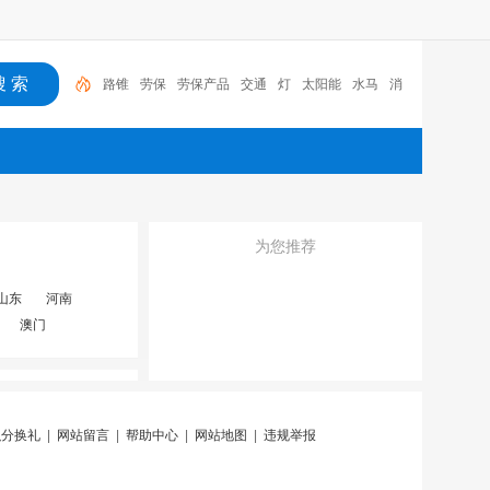
路锥
劳保
劳保产品
交通
灯
太阳能
水马
消
防
反光衣
豪潞
为您推荐
山东
河南
澳门
积分换礼
|
网站留言
|
帮助中心
|
网站地图
|
违规举报