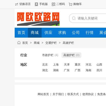
切换语言
手机版
二维码
购物车
首页
商城
供应
求购
公司
行情
展
首页
>
商城
>
交通护栏
>
高速护栏
行业
市政护栏
(4)
高速护栏
(0)
地区
北京
上海
天津
重庆
河北
山西
湖北
湖南
广东
广西
海南
四川
网站首页
|
关于我们
|
联系方式
|
使用协议
|
免责条